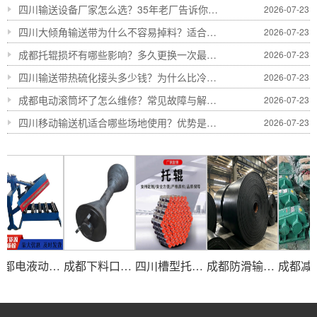
四川输送设备厂家怎么选？35年老厂告诉你避坑技巧
2026-07-23
四川大倾角输送带为什么不容易掉料？适合什么工况
2026-07-23
成都托辊损坏有哪些影响？多久更换一次最合适
2026-07-23
四川输送带热硫化接头多少钱？为什么比冷粘更耐用
2026-07-23
成都电动滚筒坏了怎么维修？常见故障与解决方法
2026-07-23
四川移动输送机适合哪些场地使用？优势是什么
2026-07-23
成都电液动犁式卸料器四川单侧双侧犁式砂石分料卸煤器厂家
成都下料口滚筒|四川破碎给料机滚筒|喇叭头滚筒-成都恒业输送业
四川槽型托辊 成都喇叭头缓冲托辊-恒业输送业有限公司
成都防滑输送带|四川花纹输送带|凸人字输送带-恒业输送业有限公司